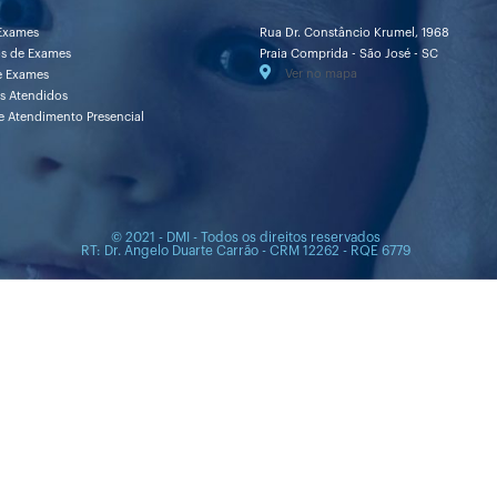
Exames
Rua Dr. Constâncio Krumel, 1968
os de Exames
Praia Comprida - São José - SC
Ver no mapa
e Exames
s Atendidos
e Atendimento Presencial
© 2021 - DMI - Todos os direitos reservados
RT: Dr. Angelo Duarte Carrão - CRM 12262 - RQE 6779