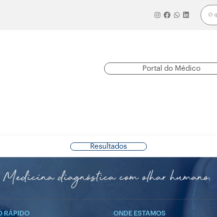
Portal do Médico
AGENDAR
RESULTADO
CONVÊNIOS
SERVIÇOS E
EXAMES
DE EXAMES
ATENDIDOS
EXAMES
Resultados
O RÁPIDO
ONDE ESTAMOS